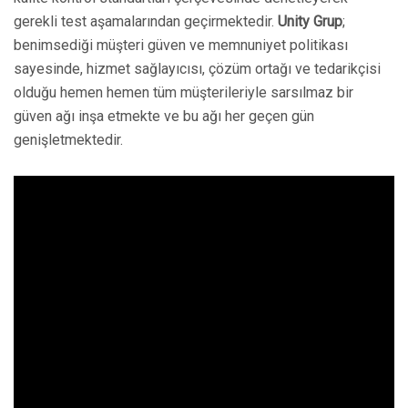
gerekli test aşamalarından geçirmektedir.
Unity Grup
;
benimsediği müşteri güven ve memnuniyet politikası
sayesinde, hizmet sağlayıcısı, çözüm ortağı ve tedarikçisi
olduğu hemen hemen tüm müşterileriyle sarsılmaz bir
güven ağı inşa etmekte ve bu ağı her geçen gün
genişletmektedir.