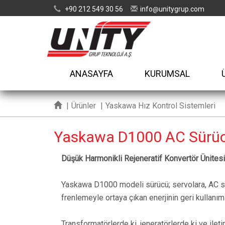
+90 212 549 30 56
info
unitygrup.com
@
ANASAYFA
KURUMSAL
|
Ürünler
|
Yaskawa Hız Kontrol Sistemleri
Yaskawa D1000 AC Sürü
Düşük Harmonikli Rejeneratif Konvertör Ünitesi
Yaskawa D1000 modeli sürücü; servolara, AC sür
frenlemeyle ortaya çıkan enerjinin geri kullanımı
Transformatörlerde ki, jeneratörlerde ki ve ilet