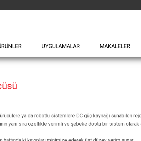
ÜRÜNLER
UYGULAMALAR
MAKALELER
cüsü
ücülere ya da robotlu sistemlere DC güç kaynağı sunabilen rejen
nın yanı sıra özellikle verimli ve şebeke dostu bir sistem olarak ç
im hattında ki kayıpları minimize ederek üst düzey verim sunar.