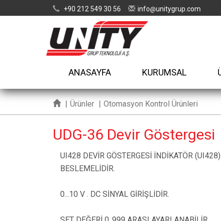
+90 212 549 30 56
info
unitygrup.com
@
ANASAYFA
KURUMSAL
|
Ürünler
|
Otomasyon Kontrol Ürünleri
UDG-36 Devir Göstergesi
UI428 DEVİR GÖSTERGESİ İNDİKATÖR (UI428) 
BESLEMELİDİR.
0...10 V . DC SİNYAL GİRİŞLİDİR.
SET DEĞERİ 0..999 ARASI AYARLANABİLİR.