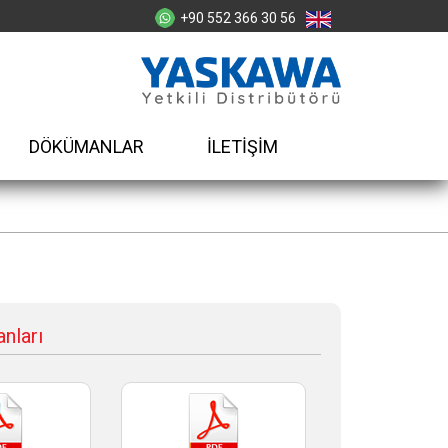
+90 552 366 30 56
DÖKÜMANLAR
İLETİŞİM
nları