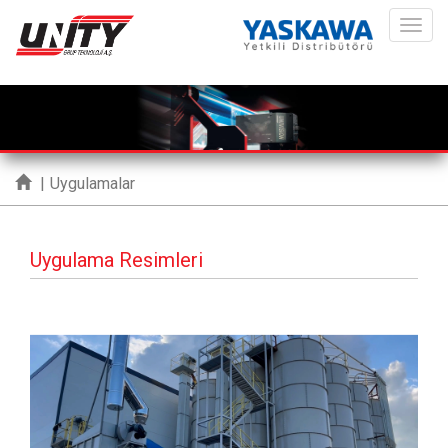
ME
|
Uygulamalar
Uygulama Resimleri
Geri
İleri